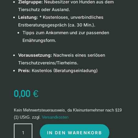
Zielgruppe:
Neubesitzer von Hunden aus dem
Tierschutz oder Ausland.
Leistung:
* Kostenloses, unverbindliches
Erstberatungsgespräch (ca. 30 Min.).
Tipps zum Ankommen und zur passenden
Ernährungsform.
Voraussetzung:
Nachweis eines seriösen
Tierschutzvereins/Tierheims.
Preis:
Kostenlos (Beratungseinladung)
0,00
€
Kein Mehrwertsteuerausweis, da Kleinunternehmer nach §19
(1) UStG.
zzgl.
Versandkosten
Herzblutprojekt:
A
IN DEN WARENKORB
Tierschutz-
l