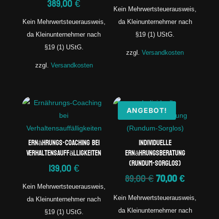
389,00
€
Kein Mehrwertsteuerausweis,
Kein Mehrwertsteuerausweis,
da Kleinunternehmer nach
da Kleinunternehmer nach
§19 (1) UStG.
§19 (1) UStG.
zzgl.
Versandkosten
zzgl.
Versandkosten
ANGEBOT!
Ernährungs-Coaching bei
Individuelle
Verhaltensauffälligkeiten
Ernährungsberatung
(Rundum-Sorglos)
139,00
€
Ursprünglicher
Aktuelle
89,00
€
70,00
€
Preis
Preis
Kein Mehrwertsteuerausweis,
Kein Mehrwertsteuerausweis,
war:
ist:
da Kleinunternehmer nach
da Kleinunternehmer nach
89,00 €
70,00 €.
§19 (1) UStG.