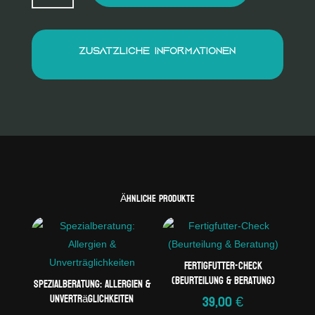
Special
t
Menge
e
r
Zusätzliche Informationen
n
a
t
i
v
e
:
Ähnliche Produkte
Fertigfutter-Check
(Beurteilung & Beratung)
Spezialberatung: Allergien &
Unverträglichkeiten
39,00
€